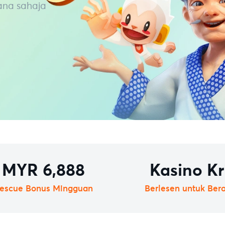
ana sahaja
MYR 6,888
Kasino Kr
escue Bonus Mingguan
Berlesen untuk Bero