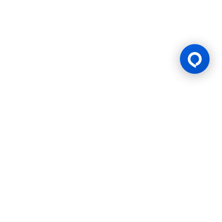
Malaysia
Pengsijilan