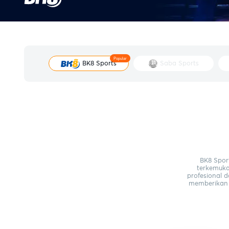
Popular
BK8 Sports
Saba Sports
BK8 Spor
terkemuka 
profesional 
memberikan p