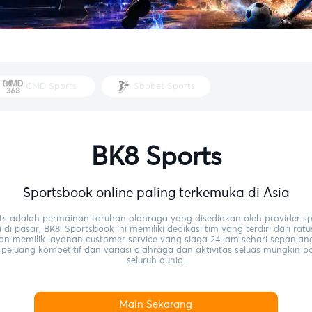
CMD Sports
Sbobet Sports
BK8 Sports
Sportsbook online paling terkemuka di Asia
ts adalah permainan taruhan olahraga yang disediakan oleh provider s
di pasar, BK8. Sportsbook ini memiliki dedikasi tim yang terdiri dari rat
dan memilik layanan customer service yang siaga 24 jam sehari sepanjan
eluang kompetitif dan variasi olahraga dan aktivitas seluas mungkin b
seluruh dunia.
Main Sekarang