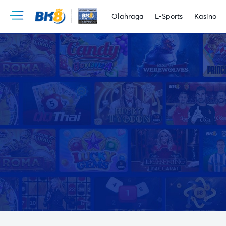
Olahraga
E-Sports
Kasino