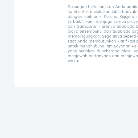
Dukungan berkelanjutan Anda adal
kami untuk melakukan lebih banyak
dengan lebih baik. Karena, Kejujuran
terbaik ’, kami menjaga semua pros
dan transparan - artinya tidak ada k
biaya tersembunyi dan tidak ada ja
membingungkan. Segalanya seperti
saat Anda membutuhkan klarifikasi 
untuk menghubungi tim Layanan Pe
yang berlokasi di beberapa lokasi. Ka
menjawab pertanyaan dan menjawa
waktu.