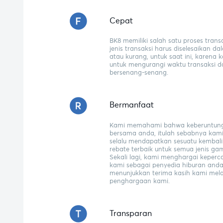
Cepat
BK8 memiliki salah satu proses trans
jenis transaksi harus diselesaikan d
atau kurang, untuk saat ini, karena 
untuk mengurangi waktu transaksi
bersenang-senang.
Bermanfaat
Kami memahami bahwa keberuntunga
bersama anda, itulah sebabnya kam
selalu mendapatkan sesuatu kembal
rebate terbaik untuk semua jenis gam
Sekali lagi, kami menghargai kepe
kami sebagai penyedia hiburan anda
menunjukkan terima kasih kami mela
penghargaan kami.
Transparan