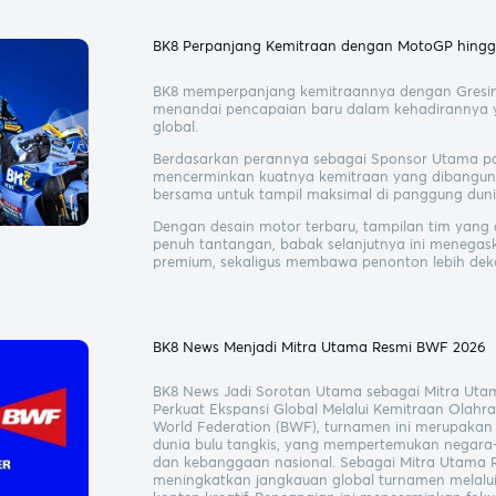
BK8 Perpanjang Kemitraan dengan MotoGP hingg
BK8 memperpanjang kemitraannya dengan Gresin
menandai pencapaian baru dalam kehadirannya 
global.
Berdasarkan perannya sebagai Sponsor Utama pa
mencerminkan kuatnya kemitraan yang dibangun m
bersama untuk tampil maksimal di panggung duni
Dengan desain motor terbaru, tampilan tim yang
penuh tantangan, babak selanjutnya ini menega
premium, sekaligus membawa penonton lebih de
BK8 News Menjadi Mitra Utama Resmi BWF 2026
BK8 News Jadi Sorotan Utama sebagai Mitra Uta
Perkuat Ekspansi Global Melalui Kemitraan Olah
World Federation (BWF), turnamen ini merupakan s
dunia bulu tangkis, yang mempertemukan negara-
dan kebanggaan nasional. Sebagai Mitra Utama 
meningkatkan jangkauan global turnamen melalui 