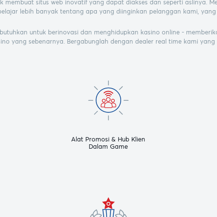
k membuat situs web inovatif yang dapat diakses dan seperti aslinya. Mel
 belajar lebih banyak tentang apa yang diinginkan pelanggan kami, ya
dibutuhkan untuk berinovasi dan menghidupkan kasino online - memberi
sino yang sebenarnya. Bergabunglah dengan dealer real time kami yang 
Alat Promosi & Hub Klien
Dalam Game