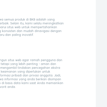
wa semua produk di BK8 adalah yang
erbaik. Selain itu, kami selalu meningkatkan
arui situs web untuk mempertahankan
g konsisten dan mudah dinavigasi dengan
rbaru dan paling inovatif.
gun situs web agar ramah pengguna dan
 tetapi yang lebih penting - aman dan
8 mengambil tindakan pencegahan ekstra
 keamanan yang diperlukan untuk
formasi pribadi dan privasi anggota. Jadi,
wa informasi yang anda berikan disimpan
 di basis data kami saat Anda memainkan
vorit anda.