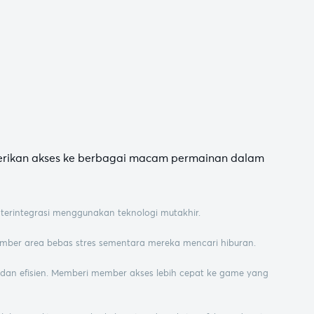
erikan akses ke berbagai macam permainan dalam
 terintegrasi menggunakan teknologi mutakhir.
ber area bebas stres sementara mereka mencari hiburan.
 dan efisien. Memberi member akses lebih cepat ke game yang